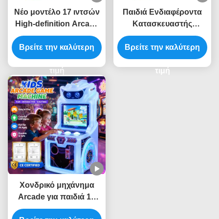
Νέο μοντέλο 17 ιντσών
Παιδιά Ενδιαφέροντα
High-definition Arcade
Κατασκευαστής
Machine με ένα κουμπί
παιχνιδιών παιχνιδιών
Three-in-one για παιδιά
Βρείτε την καλύτερη
Βρείτε την καλύτερη
Gohper Pat Coin
Operated Mole Hitting
τιμή
Game
τιμή
Χονδρικό μηχάνημα
Arcade για παιδιά 19
ιντσών με ελαφρύ LED