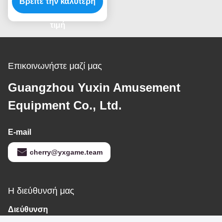
χαριτωμένο βρεφικό
Βρείτε την καλύτερη
μηχάνημα για
οικογενειακή
τιμή
ψυχαγωγία
Επικοινωνήστε μαζί μας
Guangzhou Yuxin Amusement
Equipment Co., Ltd.
E-mail
cherry@yxgame.team
Η διεύθυνσή μας
Διεύθυνση