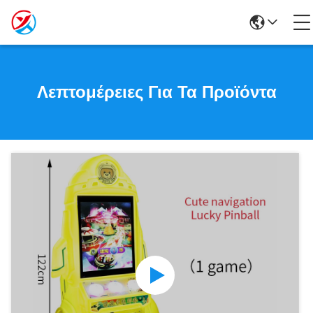
Λεπτομέρειες Για Τα Προϊόντα