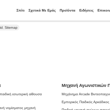
Σπίτι
Σχετικά Με Εμάς
Προϊόντα
Ειδήσεις
Επικοι
d. Sitemap
ά
Μηχανή Αγωνιστικών Πα
 παιδική εσωτερική αίθουσα
Μηχάνημα Arcade Βιντεοπαιχνιδ
Εμπορικός Παιδικός Αρκάδικο
χανή νομίσματος μηχανή
Παιδική μηχανή αγώνων παιχνι