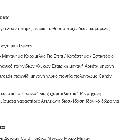
υκά
για λούνα παρκ, παιδική αίθουσα παιχνιδιών, καραμέλα,
υργεί με κέρματα
 Μηχάνημα Καραμέλας Για Σπίτι / Κατάστημα / Εστιατόριο
χανικό παιχνιδιών γλυκών Εταιρική μηχανή Αρκέτα μηχανή
arcade παιχνίδι μηχανή γλυκό ποντίκι πολύχρωμο Candy
χρωματιστό Συσκευή για ζαχαροπλαστική Με μηχανή
νομίσματα χαρακτήρες Ατελείωτη διασκέδαση Ιδανικό δώρο για
τα
ή Δύναμη Cord Παιδικό Μέγαρο Μικρό Μηχανή