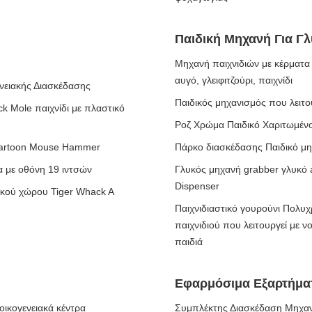
Παιδική Μηχανή Για Γλ
Μηχανή παιχνιδιών με κέρματα 
αυγό, γλειφιτζούρι, παιχνίδι
νειακής Διασκέδασης
Παιδικός μηχανισμός που λειτο
k Mole παιχνίδι με πλαστικό
Ροζ Χρώμα Παιδικό Χαριτωμένο
 Cartoon Mouse Hammer
Πάρκο διασκέδασης Παιδικό μη
α με οθόνη 19 ιντσών
Γλυκός μηχανή grabber γλυκό 
Dispenser
ρικού χώρου Tiger Whack A
Παιχνιδιαστικό γουρούνι Πολυ
παιχνιδιού που λειτουργεί με 
παιδιά
Εφαρμόσιμα Εξαρτήμα
ικογενειακά κέντρα
Συμπλέκτης Διασκέδαση Μηχαν