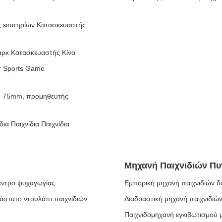
 εισιτηρίων Κατασκευαστής
αρκ Κατασκευαστής Κίνα
r Sports Game
τα, 75mm, προμηθευτής
δια Παιχνίδια Παιχνίδια
Μηχανή Παιχνιδιών Πυ
κέντρο ψυχαγωγίας
Εμπορική μηχανή παιχνιδιών δ
ιάστατο ντουλάπι παιχνιδιών
Διαδραστική μηχανή παιχνιδιώ
Παιχνιδομηχανή εγκιβωτισμού 