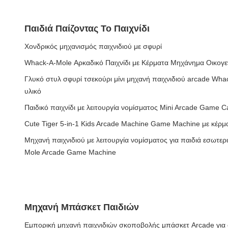
Παιδιά Παίζοντας Το Παιχνίδι
Χονδρικός μηχανισμός παιχνιδιού με σφυρί
Whack-A-Mole Αρκαδικό Παιχνίδι με Κέρματα Μηχάνημα Οικογε
Γλυκό στυλ σφυρί τσεκούρι μίνι μηχανή παιχνιδιού arcade Whac
υλικό
Παιδικό παιχνίδι με λειτουργία νομίσματος Mini Arcade Game
Cute Tiger 5-in-1 Kids Arcade Machine Game Machine με κέρμ
Μηχανή παιχνιδιού με λειτουργία νομίσματος για παιδιά εσωτε
Mole Arcade Game Machine
Μηχανή Μπάσκετ Παιδιών
Εμπορική μηχανή παιχνιδιών σκοποβολής μπάσκετ Arcade για ο