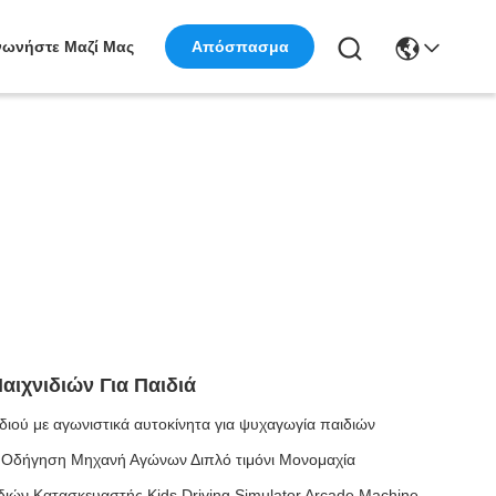
νωνήστε Μαζί Μας
Απόσπασμα
ιχνιδιών Για Παιδιά
ιού με αγωνιστικά αυτοκίνητα για ψυχαγωγία παιδιών
ς Οδήγηση Μηχανή Αγώνων Διπλό τιμόνι Μονομαχία
διών Κατασκευαστής Kids Driving Simulator Arcade Machine