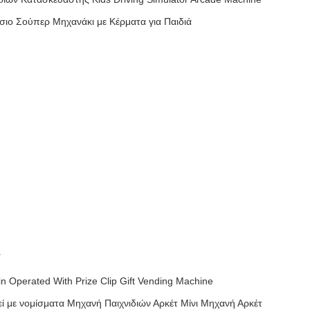
ιο Σούπερ Μηχανάκι με Κέρματα για Παιδιά
π
oin Operated With Prize Clip Gift Vending Machine
ί με νομίσματα Μηχανή Παιχνιδιών Αρκέτ Μίνι Μηχανή Αρκέτ