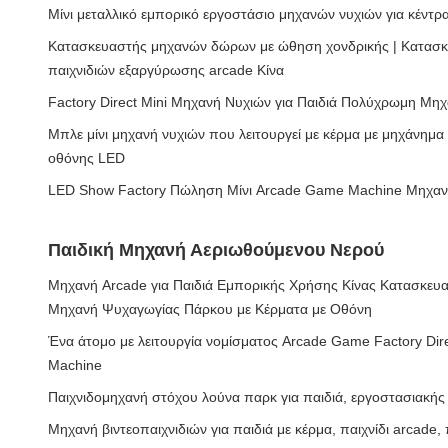
Μίνι μεταλλικό εμπορικό εργοστάσιο μηχανών νυχιών για κέντρ
Κατασκευαστής μηχανών δώρων με ώθηση χονδρικής | Κατα
παιχνιδιών εξαργύρωσης arcade Κίνα
Factory Direct Mini Μηχανή Νυχιών για Παιδιά Πολύχρωμη Μη
Μπλε μίνι μηχανή νυχιών που λειτουργεί με κέρμα με μηχάνημα
οθόνης LED
LED Show Factory Πώληση Μίνι Arcade Game Machine Μηχανή
Παιδική Μηχανή Αεριωθούμενου Νερού
Μηχανή Arcade για Παιδιά Εμπορικής Χρήσης Κίνας Κατασκευα
Μηχανή Ψυχαγωγίας Πάρκου με Κέρματα με Οθόνη
Ένα άτομο με λειτουργία νομίσματος Arcade Game Factory Di
Machine
Παιχνιδομηχανή στόχου λούνα παρκ για παιδιά, εργοστασιακής
Μηχανή βιντεοπαιχνιδιών για παιδιά με κέρμα, παιχνίδι arcade,