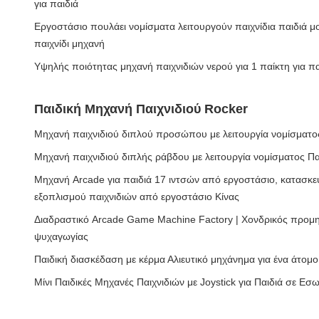
για παιδιά
Εργοστάσιο πουλάει νομίσματα λειτουργούν παιχνίδια παιδιά μ
παιχνίδι μηχανή
Υψηλής ποιότητας μηχανή παιχνιδιών νερού για 1 παίκτη για πα
Παιδική Μηχανή Παιχνιδιού Rocker
Μηχανή παιχνιδιού διπλού προσώπου με λειτουργία νομίσματο
Μηχανή παιχνιδιού διπλής ράβδου με λειτουργία νομίσματος Πα
Μηχανή Arcade για παιδιά 17 ιντσών από εργοστάσιο, κατασκ
εξοπλισμού παιχνιδιών από εργοστάσιο Κίνας
Διαδραστικό Arcade Game Machine Factory | Χονδρικός προμ
ψυχαγωγίας
Παιδική διασκέδαση με κέρμα Αλιευτικό μηχάνημα για ένα άτομο
Μίνι Παιδικές Μηχανές Παιχνιδιών με Joystick για Παιδιά σε Ε