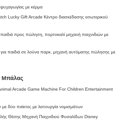
 ψυχαγωγίας με κέρμα
atch Lucky Gift Arcade Κέντρο διασκέδασης εσωτερικού
α παιδιά προς πώληση, πορτοκαλί μηχανή παιχνιδιών με
για παιδιά σε λούνα παρκ, μηχανή αυτόματης πώλησης με
ς Μπάλας
nimal Arcade Game Machine For Children Entertainment
 με δύο παίκτες με λειτουργία νομισμάτων
πλής Θέσης Μηχανή Παιχνιδιού Φυσαλίδων Disney