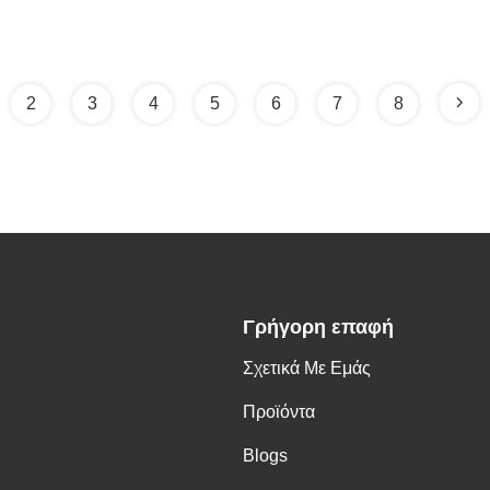
2
3
4
5
6
7
8
Γρήγορη επαφή
Σχετικά Με Εμάς
Προϊόντα
Blogs