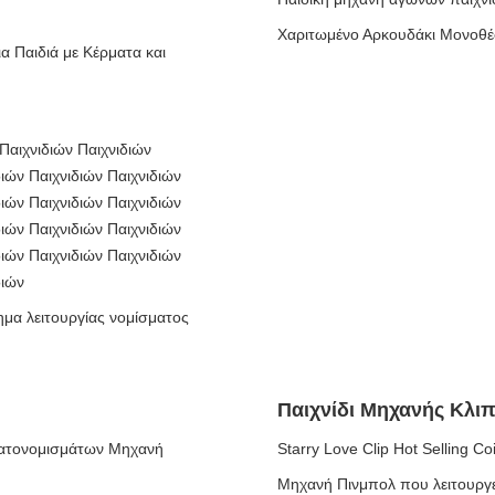
Χαριτωμένο Αρκουδάκι Μονοθέσ
 Παιδιά με Κέρματα και
Παιχνιδιών Παιχνιδιών
διών Παιχνιδιών Παιχνιδιών
διών Παιχνιδιών Παιχνιδιών
διών Παιχνιδιών Παιχνιδιών
διών Παιχνιδιών Παιχνιδιών
διών
ημα λειτουργίας νομίσματος
Παιχνίδι Μηχανής Κλι
ατονομισμάτων Μηχανή
Starry Love Clip Hot Selling C
Μηχανή Πινμπολ που λειτουργε