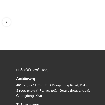
Η διεύθυνσή μας
Διεύθυνση
401, κτίριο 11, Tea East Dongsheng Road, Dalong
Street, περιοχή Panyu, πόλη Guangzhou, επαρχία
Guangdong, Κίνα
Τηλεφώνημα